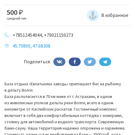
500
₽
В избранное
средний чек
+78512454044, +79021159273
45.79809, 47.68308
Поделиться:
База отдыха «Евлатькина заводь» приглашает Вас на рыбалку
в дельту Волги.
База располагается в 70 км ниже от г. Астрахани, в одном
из живописных уголков дельты реки Волги, всего в одном
километре от Каспийских раскатов. Гостиничный комплекс
включает в себя два комфортабельных коттеджа с номерами,
стоянку для автомобилей и водного транспорта. Современную
баню-сауну. Наша территория надежно огорожена и охраняема.
Стоимость одних суток пребывания на базе — 3500 руб, куда