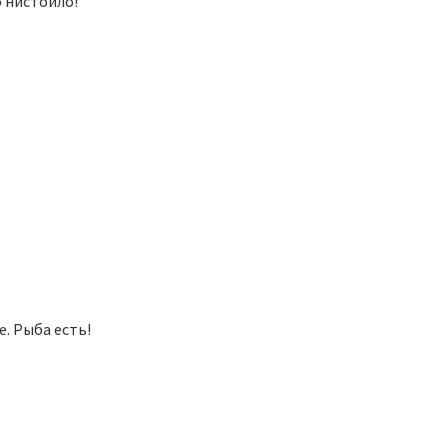
о нистоило!
. Рыба есть!