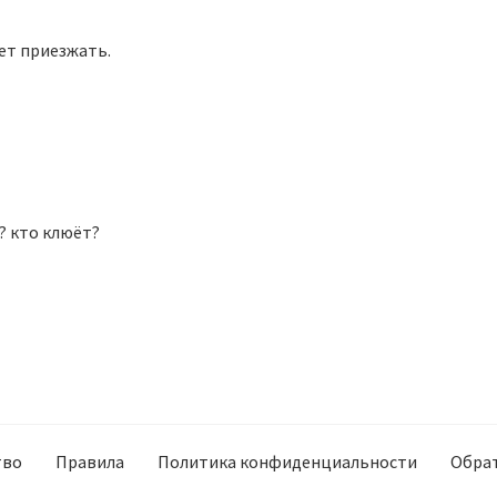
чет приезжать.
? кто клюёт?
тво
Правила
Политика конфиденциальности
Обрат