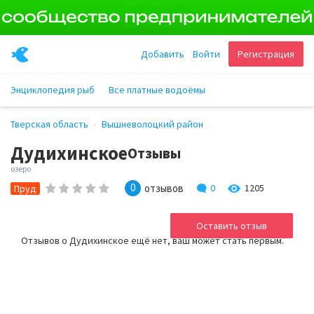
Добавить
Войти
Регистрация
Энциклопедия рыб
Все платные водоёмы
Тверская область
Вышневолоцкий район
Дудихинское
Отзывы
озеро
0
отзывов
0
1205
Пруд
Оставить отзыв
Отзывов о Дудихинское ещё нет, ваш может стать первым.