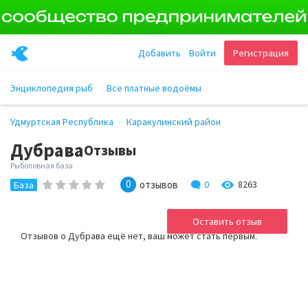
Добавить
Войти
Регистрация
Энциклопедия рыб
Все платные водоёмы
Удмуртская Республика
Каракулинский район
Дубрава
Отзывы
Рыболовная база
0
отзывов
0
8263
База
Оставить отзыв
Отзывов о Дубрава ещё нет, ваш может стать первым.