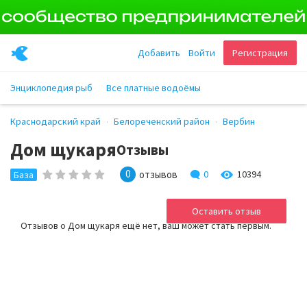
Добавить
Войти
Регистрация
Энциклопедия рыб
Все платные водоёмы
Краснодарский край
Белореченский район
Вербин
Дом щукаря
Отзывы
0
отзывов
0
10394
База
Оставить отзыв
Отзывов о Дом щукаря ещё нет, ваш может стать первым.