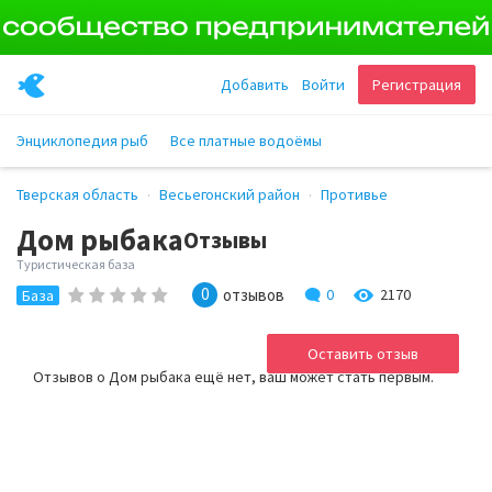
Добавить
Войти
Регистрация
Энциклопедия рыб
Все платные водоёмы
Тверская область
Весьегонский район
Противье
Дом рыбака
Отзывы
Туристическая база
0
отзывов
0
2170
База
Оставить отзыв
Отзывов о Дом рыбака ещё нет, ваш может стать первым.