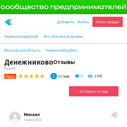
Добавить
Войти
Регистрация
Энциклопедия рыб
Все платные водоёмы
Московская область
Раменский район
Денежниково
Отзывы
Водоем
1
отзыв
0
3768
Пруд
Оставить отзыв
Михаил
3 июля 2018