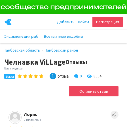
Добавить
Войти
Регистрация
Энциклопедия рыб
Все платные водоёмы
Тамбовская область
Тамбовский район
Челнавка ViLLage
Отзывы
База отдыха
1
отзыв
0
8554
База
Оставить отзыв
Лорис
2 июля 2021