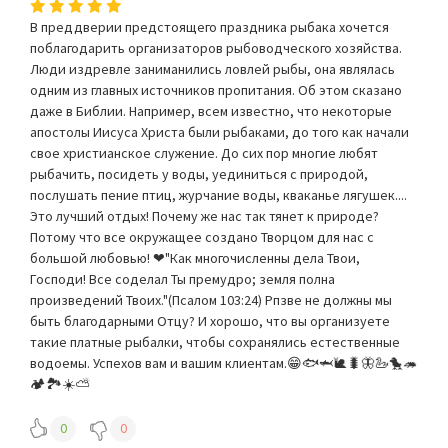
В преддверии предстоящего праздника рыбака хочется
поблагодарить организаторов рыбоводческого хозяйства.
Люди издревле заниманились ловлей рыбы, она являлась
одним из главных источников пропитания. Об этом сказано
даже в Библии. Например, всем известно, что некоторые
апостолы Иисуса Христа были рыбаками, до того как начали
свое христианское служение. До сих пор многие любят
рыбачить, посидеть у воды, уединиться с природой,
послушать пение птиц, журчание воды, кваканье лягушек....
Это лучший отдых! Почему же нас так тянет к природе?
Потому что все окружащее создано Творцом для нас с
большой любовью! ❤"Как многочисленны дела Твои,
Господи! Все соделал Ты премудро; земля полна
произведений Твоих."(Псалом 103:24) Рпзве не должны мы
быть благодарными Отцу? И хорошо, что вы организуете
такие платные рыбалки, чтобы сохранялись естественные
водоемы. Успехов вам и вашим клиентам.😁🐟🦈🐌🐛🦋🦢🐤🦔
🏕🏞☀️⛅
0
0