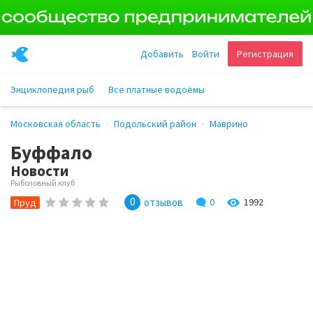
Добавить
Войти
Регистрация
Энциклопедия рыб
Все платные водоёмы
Московская область
Подольский район
Маврино
Буффало
Новости
Рыболовный клуб
0
отзывов
0
1992
Пруд