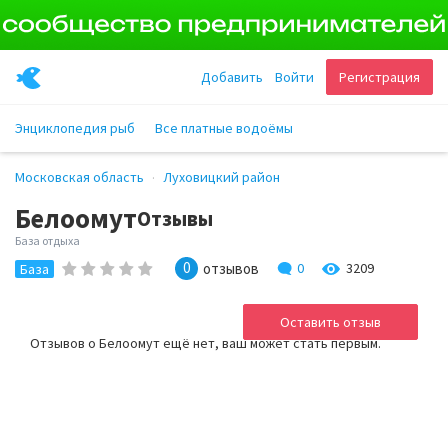
Добавить
Войти
Регистрация
Энциклопедия рыб
Все платные водоёмы
Московская область
Луховицкий район
Белоомут
Отзывы
База отдыха
0
отзывов
0
3209
База
Оставить отзыв
Отзывов о Белоомут ещё нет, ваш может стать первым.