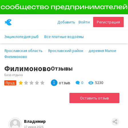
Добавить
Войти
Регистрация
Энциклопедия рыб
Все платные водоёмы
Ярославская область
Ярославский район
деревня Малое
Филимоново
Филимоново
Отзывы
База отдыха
1
отзыв
0
5230
Пруд
Оставить отзыв
Владимир
17 июня 2025