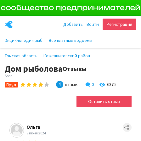
Добавить
Войти
Регистрация
Энциклопедия рыб
Все платные водоёмы
Томская область
Кожевниковский район
Дом рыболова
Отзывы
База
4
отзыва
0
6875
Пруд
Оставить отзыв
Ольга
9 июня 2024