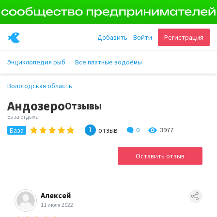
Добавить
Войти
Регистрация
Энциклопедия рыб
Все платные водоёмы
Вологодская область
Андозеро
Отзывы
База отдыха
1
отзыв
0
3977
База
Оставить отзыв
Алексей
11 июля 2022