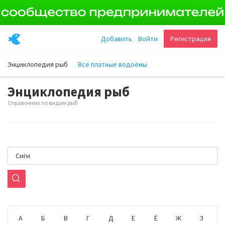
Добавить
Войти
Регистрация
Энциклопедия рыб
Все платные водоёмы
Энциклопедия рыб
Справочник по видам рыб
А
Б
В
Г
Д
Е
Ё
Ж
З