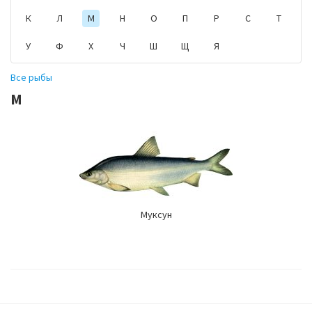
К
Л
М
Н
О
П
Р
С
Т
У
Ф
Х
Ч
Ш
Щ
Я
Все рыбы
М
Муксун