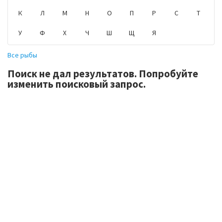
К
Л
М
Н
О
П
Р
С
Т
У
Ф
Х
Ч
Ш
Щ
Я
Все рыбы
Поиск не дал результатов. Попробуйте
изменить поисковый запрос.