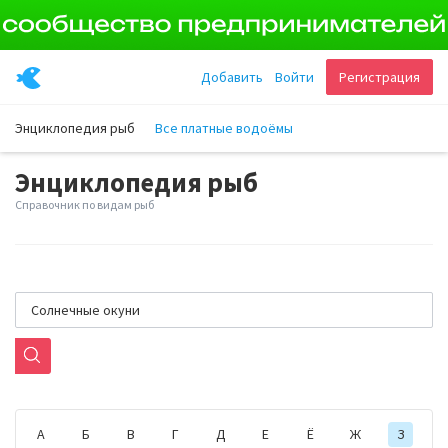
Добавить
Войти
Регистрация
Энциклопедия рыб
Все платные водоёмы
Энциклопедия рыб
Справочник по видам рыб
А
Б
В
Г
Д
Е
Ё
Ж
З