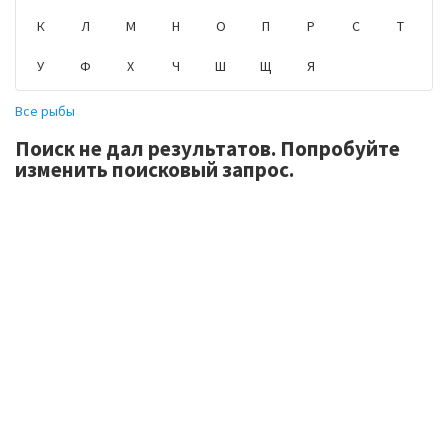
К
Л
М
Н
О
П
Р
С
Т
У
Ф
Х
Ч
Ш
Щ
Я
Все рыбы
Поиск не дал результатов. Попробуйте
изменить поисковый запрос.