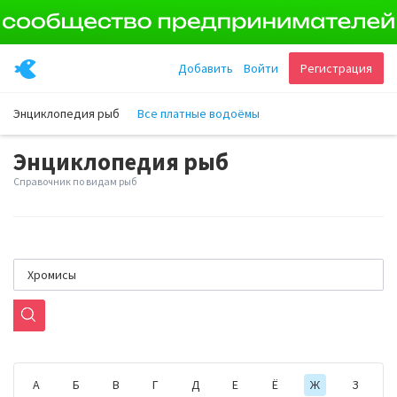
Добавить
Войти
Регистрация
Энциклопедия рыб
Все платные водоёмы
Энциклопедия рыб
Справочник по видам рыб
А
Б
В
Г
Д
Е
Ё
Ж
З