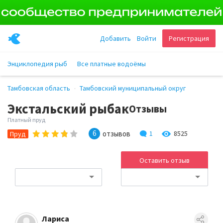
Добавить
Войти
Регистрация
Энциклопедия рыб
Все платные водоёмы
Тамбовская область
Тамбовский муниципальный округ
Экстальский рыбак
Отзывы
Платный пруд
6
отзывов
1
8525
Пруд
Оставить отзыв
Лариса